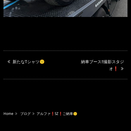
新たなTシャツ🙂
納車ブース‼️撮影スタジ
オ❗️
Home
ブログ
アルファ❗️SZ❗️ご納車🙂