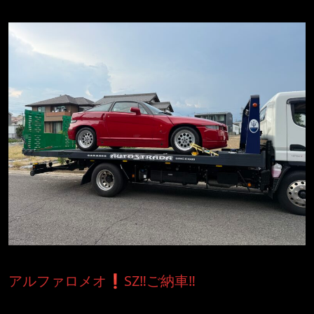
アルファロメオ❗️SZ‼️ご納車‼️