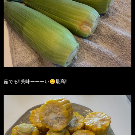
茹でる‼️美味ーーーい🙂最高‼️