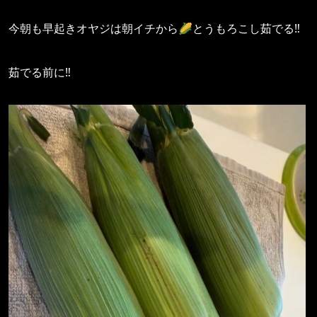
今朝も早起きオヤジは朝イチから🌽とうもろこし茹でる‼️
茹でる前に‼️