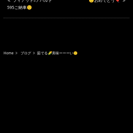
フィアット‼️アバルト
🙂おめでとう🎈
595ご納車🙂
Home
ブログ
茹でる🌽美味ーーーい🙂