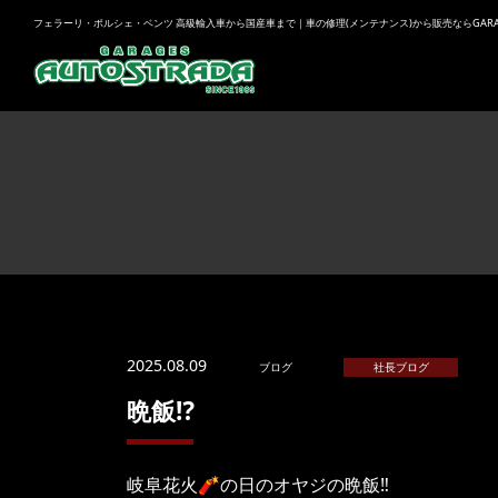
フェラーリ・ポルシェ・ベンツ 高級輸入車から国産車まで｜車の修理(メンテナンス)から販売ならGARAGES
2025.08.09
ブログ
社長ブログ
晩飯⁉️
岐阜花火🧨の日のオヤジの晩飯‼️