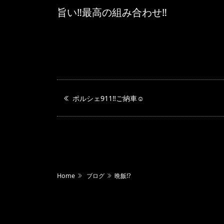
旨い‼️最高の組み合わせ‼️
ポルシェ911‼️ご納車☺️
Home
ブログ
晩飯⁉️