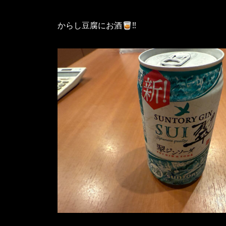
からし豆腐にお酒🥃‼️