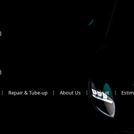
号
2
号
Repair & Tube-up
About Us
Recruit
Estim