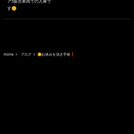
ア‼️販売車両での入庫で
す😊
Home
ブログ
😊お休みを頂き手術❗️