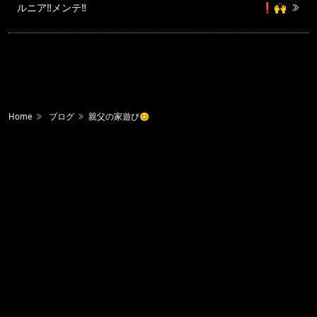
ルニア‼️メンテ‼️
❗️🙌
Home
ブログ
親父の家遊び😊