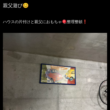
親父遊び😊
ハウスの片付けと親父におもちゃ🪀整理整頓❗️