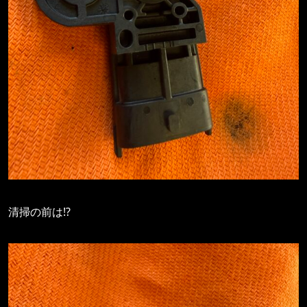
清掃の前は⁉️