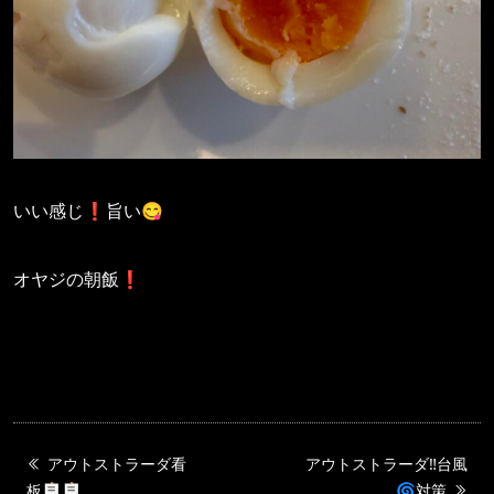
いい感じ❗️旨い😋
オヤジの朝飯❗️
アウトストラーダ看
アウトストラーダ‼️台風
板🪧🪧
🌀対策