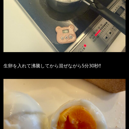
生卵を入れて沸騰してから混ぜながら5分30秒‼️