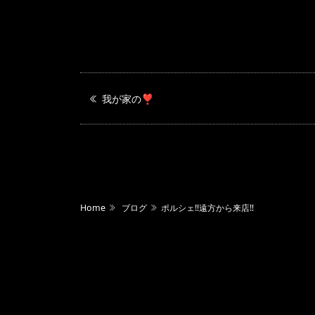
我が家の❣️
Home
ブログ
ポルシェ‼️遠方から来店‼️