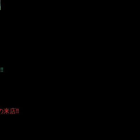
️
来店‼️