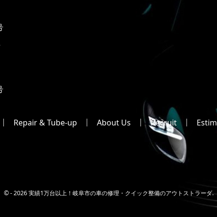
号
2
号
Repair & Tube-up
About Us
Recruit
Estim
© -
2026 実績1万台以上！岐阜市の車の修理・クイック整備のアウトストラーダ.