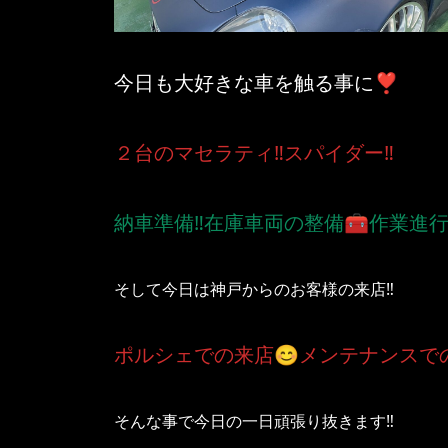
今日も大好きな車を触る事に❣️
２台のマセラティ‼️スパイダー‼️
納車準備‼️在庫車両の整備🧰作業進行‼
そして今日は神戸からのお客様の来店‼️
ポルシェでの来店😊メンテナンスでの
そんな事で今日の一日頑張り抜きます‼️