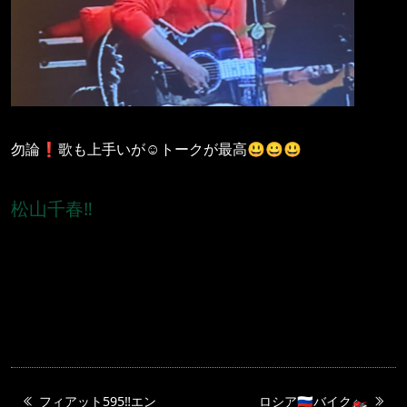
勿論❗️歌も上手いが☺️トークが最高😃😀😃
松山千春‼️
フィアット595‼️エン
ロシア🇷🇺バイク🏍️