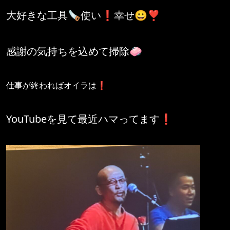
大好きな工具🪚使い❗️幸せ😀❣️
感謝の気持ちを込めて掃除🧼
仕事が終わればオイラは❗️
YouTubeを見て最近ハマってます❗️