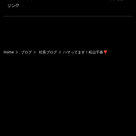
ジン⁉️
Home
ブログ
社長ブログ
ハマってます！松山千春❣️