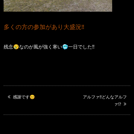
多くの方の参加があり大盛況‼️
残念😢なのが風が強く寒い🥶一日でした‼︎
感謝です😊
アルファ‼️どんなアルフ
ァ⁉️