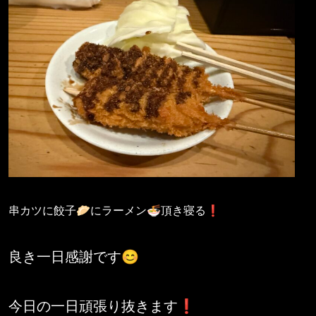
串カツに餃子🥟にラーメン🍜頂き寝る❗️
良き一日感謝です😊
今日の一日頑張り抜きます❗️