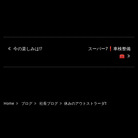
今の楽しみは⁉️
スーパー7❗️車検整備
🧰
Home
ブログ
社長ブログ
休みのアウトストラーダ‼️