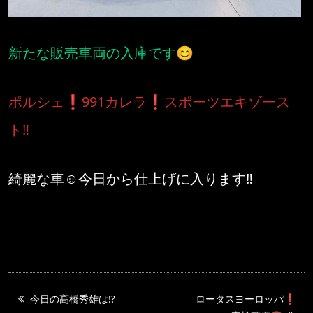
新たな販売車両の入庫です😊
ポルシェ❗️991カレラ❗️スポーツエキゾース
ト‼️
綺麗な車☺️今日から仕上げに入ります‼️
今日の髙橋秀雄は⁉️
ロータスヨーロッパ❗️