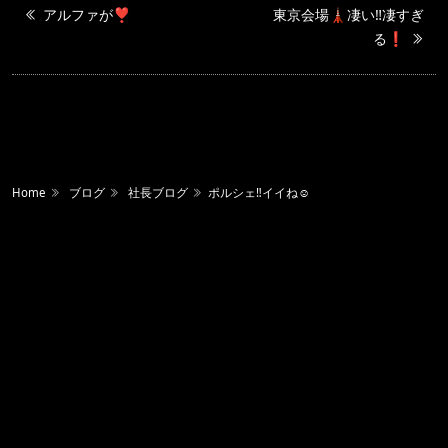
アルファが❣️
東京会場🗼凄い‼️凄すぎ
る❗️
Home
ブログ
社長ブログ
ポルシェ‼️イイね☺️