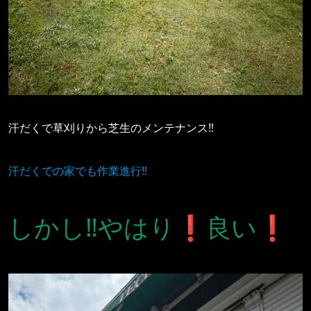
汗だくで草刈りから芝生のメンテナンス‼️
汗だくでの家でも作業進行‼️
しかし‼️やはり❗️良い❗️