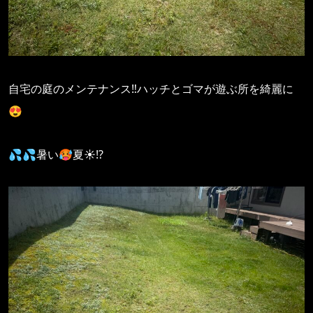
自宅の庭のメンテナンス‼️ハッチとゴマが遊ぶ所を綺麗に
😍
💦💦暑い🥵夏☀️⁉️