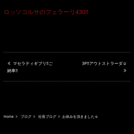
ロッソコルサのフェラーリ430‼️
マセラティギブリ‼️ご
3P‼️アウトストラーダ☺️
納車‼️
Home
ブログ
社長ブログ
お休みを頂きました☺️