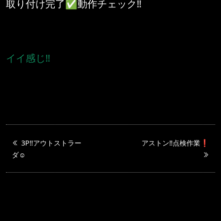
取り付け完了✅動作チェック‼️
イイ感じ‼️
3P‼️アウトストラー
アストン‼️点検作業❗️
ダ☺️