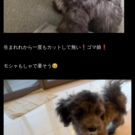
生まれれから一度もカットして無い❗️ゴマ娘❗️
モシャもしゃで暑そう😆