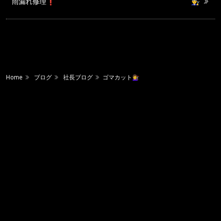
雨漏れ修理❗️
👨‍🔧
Home
ブログ
社長ブログ
ゴマカット💇‍♀️