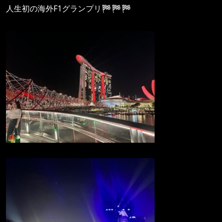
人生初の海外F1グランプリ🏁🏁🏁