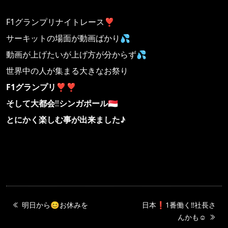
F1グランプリナイトレース❣️
サーキットの場面が動画ばかり💦
動画が上げたいが上げ方が分からず💦
世界中の人が集まる大きなお祭り
F1グランプリ
❣️❣️
そして大都会
‼️
シンガポール
🇸🇬
とにかく楽しむ事が出来ました♪
明日から😊お休みを
日本❗️1番働く‼️社長さ
んかも☺️