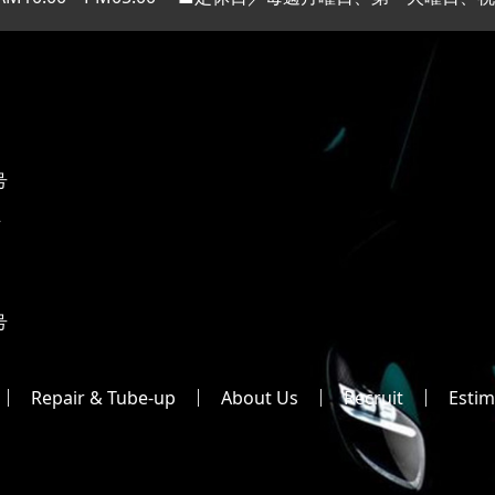
号
2
号
Repair & Tube-up
About Us
Recruit
Estim