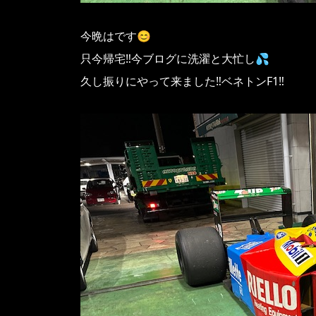
今晩はです😊
只今帰宅‼️今ブログに洗濯と大忙し💦
久し振りにやって来ました‼️ベネトンF1‼️