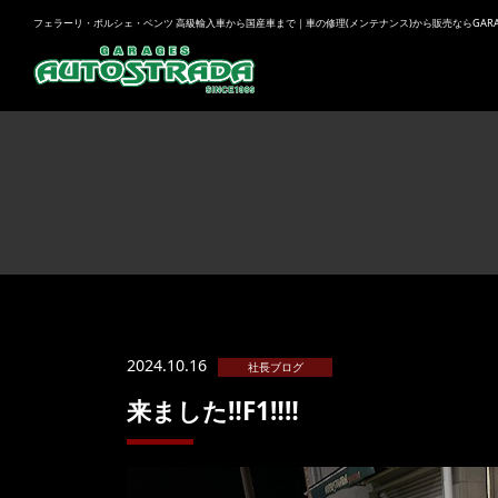
フェラーリ・ポルシェ・ベンツ 高級輸入車から国産車まで｜車の修理(メンテナンス)から販売ならGARAGES
2024.10.16
社長ブログ
来ました‼️F1‼️‼️