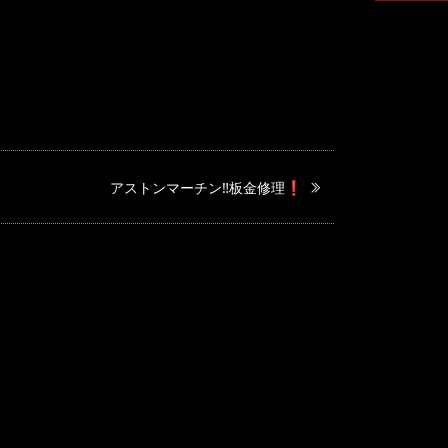
アストンマーチン‼️板金修理❗️