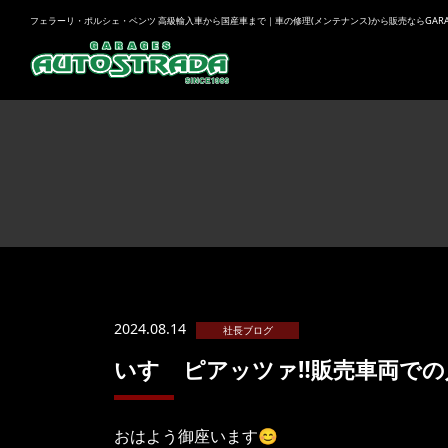
フェラーリ・ポルシェ・ベンツ 高級輸入車から国産車まで｜車の修理(メンテナンス)から販売ならGARAGES
2024.08.14
社長ブログ
いすゞピアッツァ‼️販売車両での
おはよう御座います😊