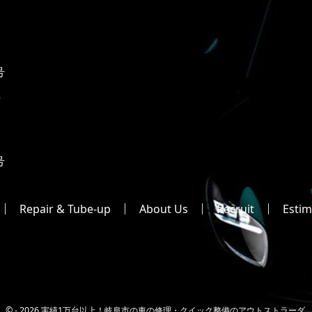
号
2
号
Repair & Tube-up
About Us
Recruit
Estim
© -
2026 実績1万台以上！岐阜市の車の修理・クイック整備のアウトストラーダ.