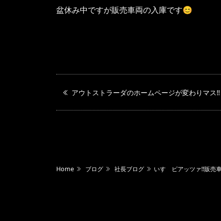
盆休み中ですが販売車両の入庫です😊
アウトストラーダのホームページが変わりマス‼️
Home
ブログ
社長ブログ
いすゞピアッツァ‼️販売