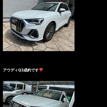
アウディQ3成約です
❣️