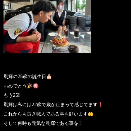
剛輝の25歳の誕生日🎂
おめでとう🎉㊗️
もう25‼️
剛輝は私には22歳で歳が止まって感じてます❗️
これからも良き職人である事を願います🤲
そして何時も元気な剛輝である事を‼️