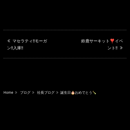
マセラティ‼️モーガ
鈴鹿サーキット❣️イベ
ン‼️入庫‼️
ント‼️
Home
ブログ
社長ブログ
誕生日🎂おめでとう🍾