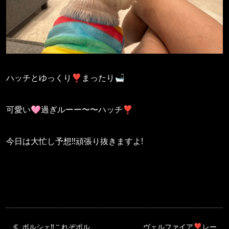
ハッチとゆっくり❣️まったり🛁
可愛い🩷過ぎルーー〜〜ハッチ❣️
今日は大忙し予想‼️頑張り抜きますよ!
ポルシェ‼️これぞポル
ヴェルファイア❣️レー