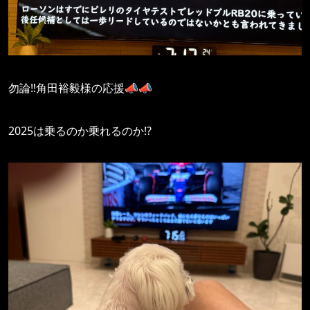
勿論‼️角田裕毅様の応援📣📣
2025は乗るのか乗れるのか⁉️