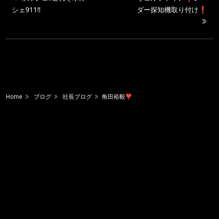
シェ911‼️
ダー探知機取り付け❗️
Home
ブログ
社長ブログ
角田裕毅❣️