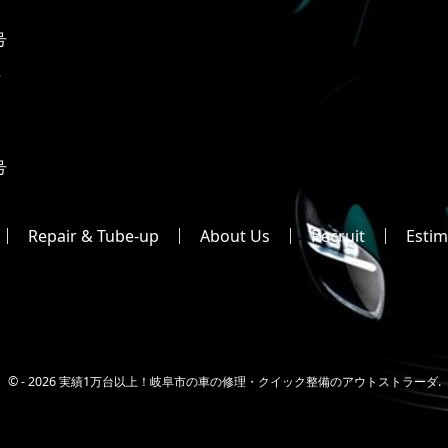
号
2
号
Repair & Tube-up
About Us
Recruit
Estim
© -
2026 実績1万台以上！岐阜市の車の修理・クイック整備のアウトストラーダ.