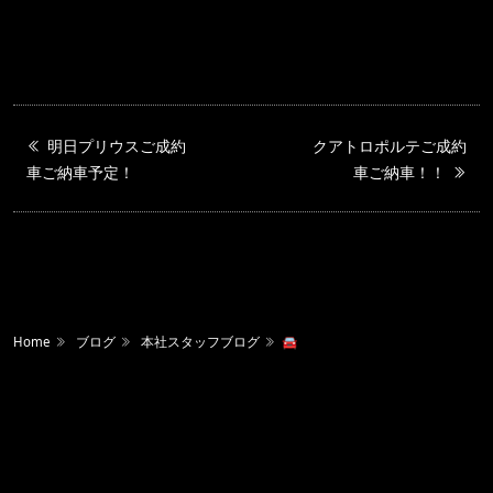
明日プリウスご成約
クアトロポルテご成約
車ご納車予定！
車ご納車！！
Home
ブログ
本社スタッフブログ
🚘