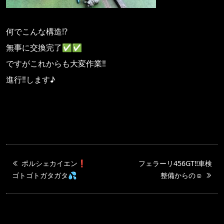
何でこんな構造⁉️
無事に交換完了✅✅
ですがこれからも大変作業‼️
進行‼️します♪
ポルシェカイエン❗️
フェラーリ456GT‼️車検
ゴトゴトガタガタ💦
整備からの☺️