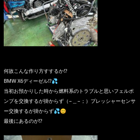
何故こんな作り方すするか⁉️
BMW X6ディーゼル⁉️💦
当初お預かりした時から燃料系のトラブルと思いフェルポ
ンプを交換するが掛からず（−＿−；）プレッシャーセンサ
ー交換するが掛からず💦😊
最後にあるのが⁉️