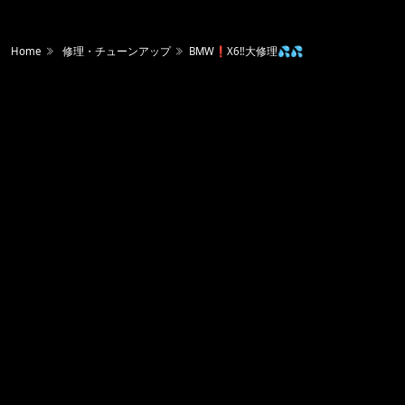
Home
修理・チューンアップ
BMW❗️X6‼️大修理💦💦