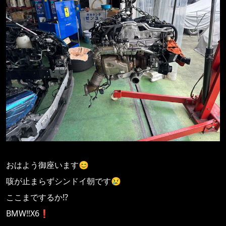
おはよう御座います😊
咳が止まらずシンドイ朝です😢
ここまでするか⁉️
BMW‼️X6❗️