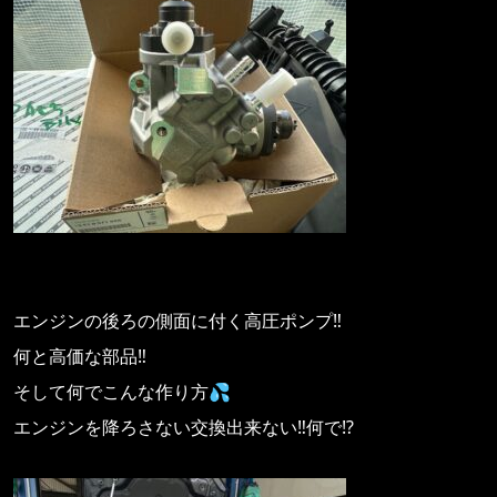
エンジンの後ろの側面に付く高圧ポンプ‼️
何と高価な部品‼️
そして何でこんな作り方💦
エンジンを降ろさない交換出来ない‼️何で⁉️