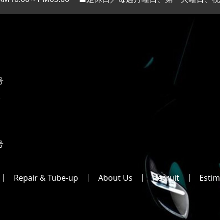
号
2
号
Repair & Tube-up
About Us
Recruit
Estim