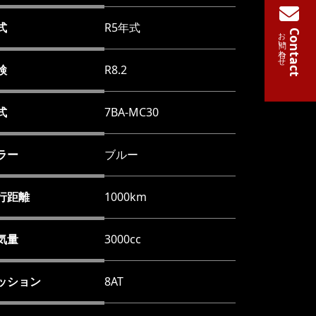
式
R5年式
お問い合わせ
Contact
検
R8.2
式
7BA-MC30
ラー
ブルー
行距離
1000km
気量
3000cc
ッション
8AT