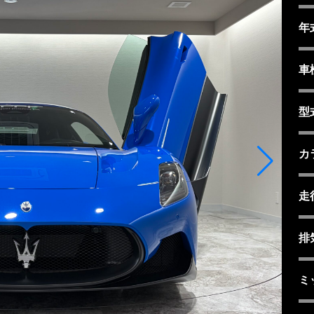
年
車
型
カ
走
排
ミ