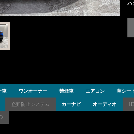
ハ
ー車
ワンオーナー
禁煙車
エアコン
革シー
盗難防止システム
カーナビ
オーディオ
H
D